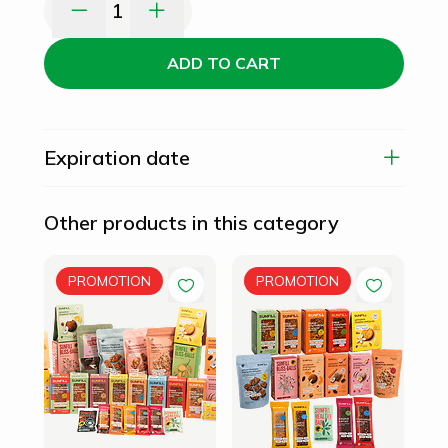
1
ADD TO CART
Expiration date
Other products in this category
Fam
PROMOTION
PROMOTION
105
94