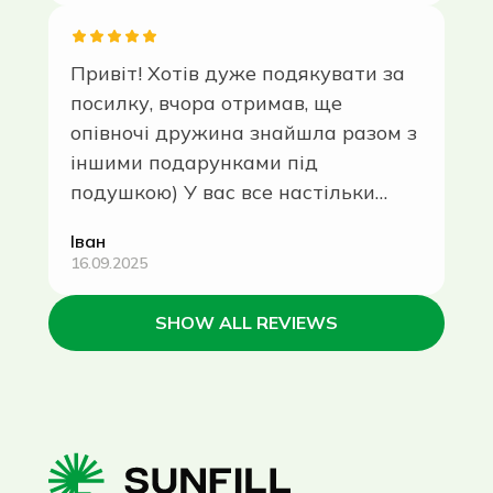
Привіт! Хотів дуже подякувати за
посилку, вчора отримав, ще
опівночі дружина знайшла разом з
іншими подарунками під
подушкою) У вас все настільки
круте й стильне, а найосновніше -
Іван
смачне, що ми обоє в якомусь
16.09.2025
чарівному захваті. Молодці.
Пакування, дизайн, продукція
SHOW ALL REVIEWS
(хлібці сьогодні вже були на
сніданок)) Коротше, фантастика.
Будемо обов'язкоов замовляти ще)