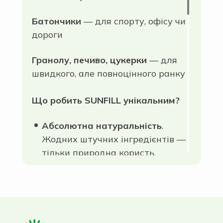
Батончики
— для спорту, офісу чи
дороги
Гранолу, печиво, цукерки
— для
швидкого, але повноцінного ранку
Що робить SUNFILL унікальним?
Абсолютна натуральність
.
Жодних штучних інгредієнтів —
тільки природна користь.
Функціональні рецепти
.
Підходить для активного
способу життя, спорту,
подорожей або просто
здорового перекусу.