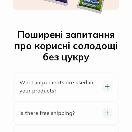
Поширені запитання
про корисні солодощі
без цукру
What ingredients are used in
your products?
We use only natural ingredients,
with no artificial colors or
Is there free shipping?
preservatives. In our bars, granola,
Yes, free shipping is available for
and crispbreads, you’ll find only
orders over 1,500 UAH via Nova
wholesome ingredients: grains, nuts,