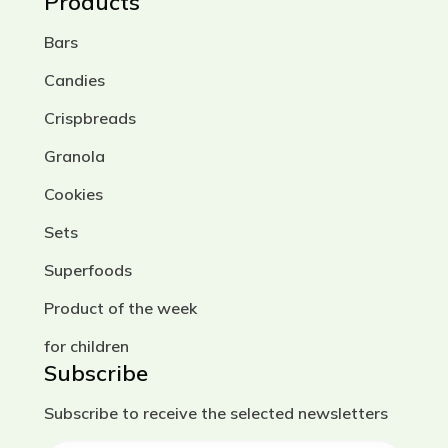
Products
Підписуйся на наші соцмережі —
Bars
щоб першим дізнатися про
акції,
новинки та здорові рецепти!
Candies
Crispbreads
Granola
Cookies
Sets
Superfoods
Product of the week
for children
Subscribe
Subscribe to receive the selected newsletters