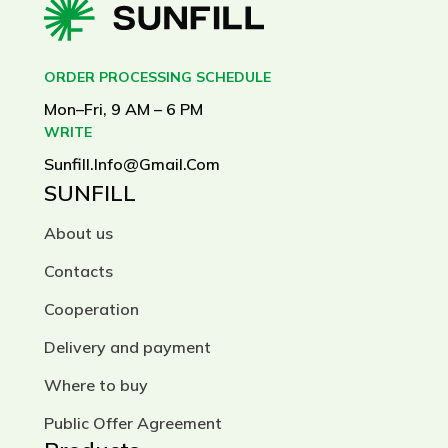
Смачно та зручно
. Упаковка
легко поміщається в сумку,
рюкзак чи бардачок — ідеально
ORDER PROCESSING SCHEDULE
для тих, хто завжди в русі.
Mon–Fri, 9 AM – 6 PM
Вироблено в Україні
. Підтримуй
WRITE
українське, обираючи якісне!
Sunfill.info@gmail.com
SUNFILL
SUNFILL — обирай усвідомлено!
About us
SUNFILL — це більше, ніж просто
Contacts
здорове харчування
. Це стиль
Cooperation
життя без компромісів. Для тих,
хто цінує якість, корисність і хоче
Delivery and payment
почуватися добре щодня.
Where to buy
Замовляй онлайн — швидка
Public Offer Agreement
доставка по всій Україні!