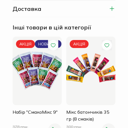
Доставка
Інші товари в цій категорії
Мік
АКЦІЯ
НОВИНКА
АКЦІЯ
гр 
210 
180
Набір "СмакоМікс 9"
Мікс батончиків 35
гр (8 смаків)
378 грн.
300 грн.