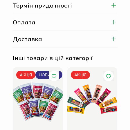
Термін придатності
Оплата
Доставка
Інші товари в цій категорії
Мік
АКЦІЯ
НОВИНКА
АКЦІЯ
гр 
210 
180