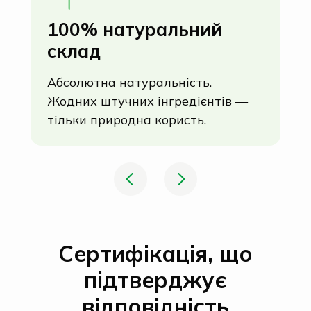
100% натуральний
У
склад
(
Абсолютна натуральність.
За
Жодних штучних інгредієнтів —
су
тільки природна користь.
42
ма
мі
мі
п
Сертифікація, що
підтверджує
відповідність