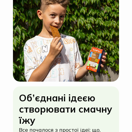
Oб’єднані ідеєю
створювати смачну
їжу
Все почалося з простої ідеї: що,