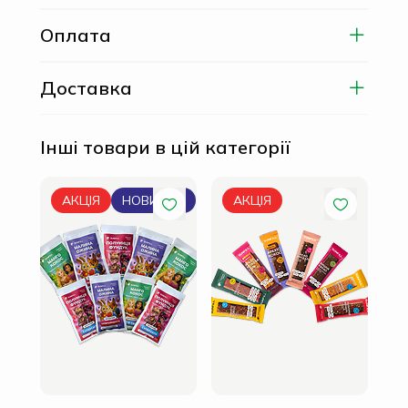
Оплата
Доставка
Інші товари в цій категорії
Мік
АКЦІЯ
НОВИНКА
АКЦІЯ
гр 
210 
180