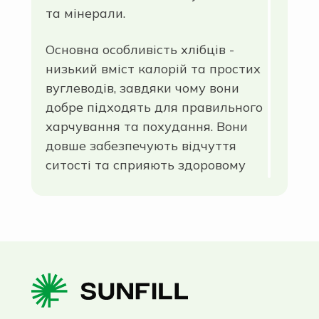
та мінерали.
Основна особливість хлібців -
низький вміст калорій та простих
вуглеводів, завдяки чому вони
добре підходять для правильного
харчування та похудання. Вони
довше забезпечують відчуття
ситості та сприяють здоровому
травленню.
Асортимент хлібців в
нашому інтернет-магазині
У нашому інтернет-магазині
Sunfill ви знайдете корисні хлібці,
які стануть чудовим доповненням