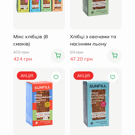
Мікс хлібців (8
Хлібці з овочами та
смаків)
насінням льону
472 грн.
59 грн.
424 грн.
47.20 грн.
АКЦІЯ
АКЦІЯ