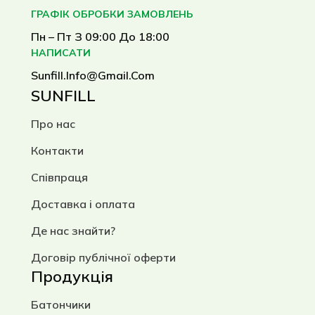
вашого здорового раціону. Вони
ГРАФІК ОБРОБКИ ЗАМОВЛЕНЬ
виготовляються без дріжджів,
Пн – Пт З 09:00 До 18:00
цукру та штучних добавок,
НАПИСАТИ
містять багато клітковини та
Sunfill.info@gmail.com
натуральних інгредієнтів.
SUNFILL
Хлібці гречані. Легкі та поживні,
Про нас
з насиченим смаком гречки.
Контакти
Вони добре засвоюються,
містять багато вітамінів групи В
Співпраця
та ідеально підходять для
Доставка і оплата
людей, які уникають глютену.
Де нас знайти?
Хлібці з насінням льону. Багаті
на клітковину та мінерали,
Договір публічної оферти
мають насичений смак і добре
Продукція
підходять для вживання з
Батончики
різними намазками, овочами чи