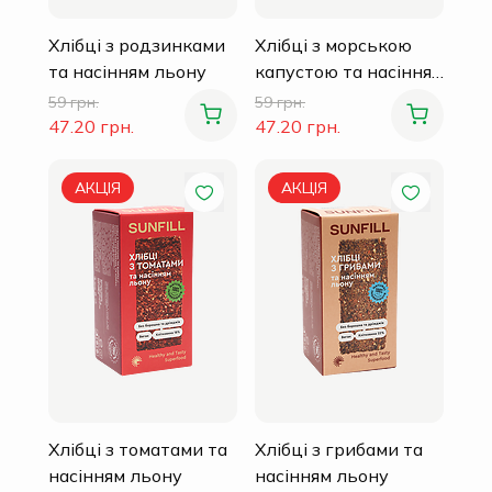
Хлібці з родзинками
Хлібці з морською
та насінням льону
капустою та насінням
льону
59 грн.
59 грн.
47.20 грн.
47.20 грн.
АКЦІЯ
АКЦІЯ
Хлібці з томатами та
Хлібці з грибами та
насінням льону
насінням льону