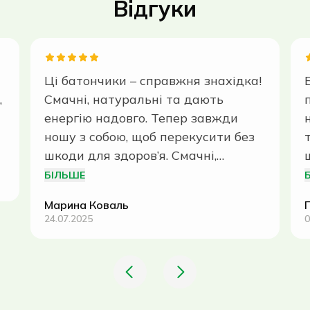
Відгуки
Ці батончики – справжня знахідка!
,
Смачні, натуральні та дають
енергію надовго. Тепер завжди
ношу з собою, щоб перекусити без
шкоди для здоров’я. Смачні,
натуральні та дають енергію
БІЛЬШЕ
надовго.Ці батончики – справжня
Марина Коваль
знахідка! Смачні, натуральні та
24.07.2025
0
дають енергію надовго. Тепер
завжди ношу з собою, щоб
перекусити без шкоди для
здоров’я. Смачні, натуральні та
дають енергію надовго.