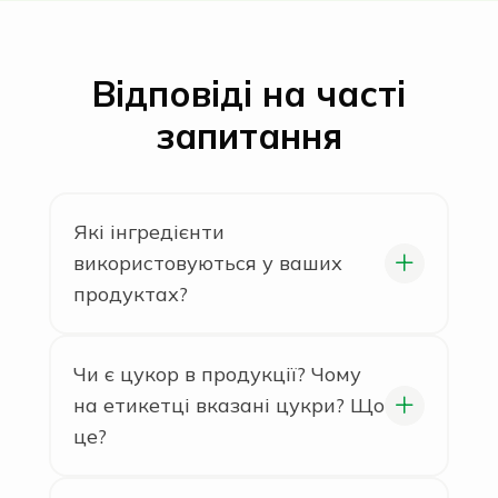
Відповіді на часті
запитання
Які інгредієнти
використовуються у ваших
продуктах?
Ми використовуємо тільки
натуральні інгредієнти без
Чи є цукор в продукції? Чому
додавання штучних барвників чи
на етикетці вказані цукри? Що
консервантів. У наших батончиках,
це?
гранолі та хлібцях ви знайдете
Наша продукція містить цукри
лише корисні продукти: зернові,
природного походження. Цукри