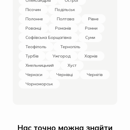
Олександрія
Острог
Пісочин
Подільськ
Полонне
Полтава
Рівне
Рованці
Романів
Ромни
Софіївська Борщагівка
Суми
Теофіполь
Тернопіль
Турбів
Ужгород
Харків
Хмельницький
Хуст
Черкаси
Чернівці
Чернігів
Чорноморськ
Нас точно можна знайти