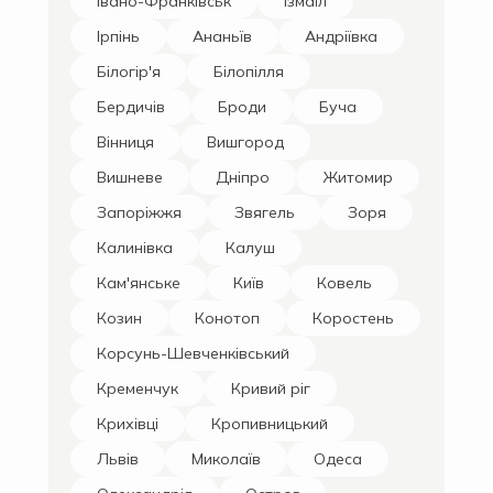
Івано-Франківськ
Ізмаїл
Ірпінь
Ананьїв
Андріївка
Білогір'я
Білопілля
Бердичів
Броди
Буча
Вінниця
Вишгород
Вишневе
Дніпро
Житомир
Запоріжжя
Звягель
Зоря
Калинівка
Калуш
Кам'янське
Київ
Ковель
Козин
Конотоп
Коростень
Корсунь-Шевченківський
Кременчук
Кривий ріг
Крихівці
Кропивницький
Львів
Миколаїв
Одеса