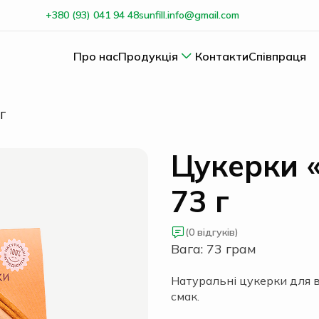
+380 (93) 041 94 48
sunfill.info@gmail.com
Про нас
Продукція
Контакти
Співпраця
 Г
Цукерки «
73 г
(0 відгуків)
Вага: 73 грам
Натуральні цукерки для в
смак.