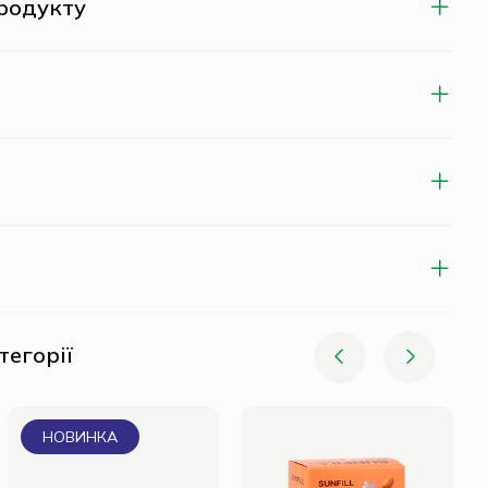
родукту
тегорії
НОВИНКА