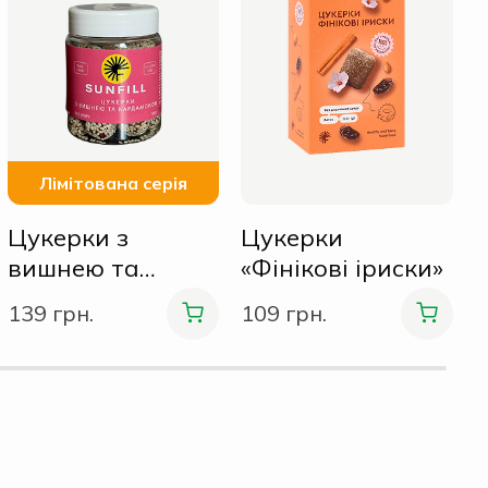
к
1
Лімітована серія
Цукерки з
Цукерки
вишнею та
«Фінікові іриски»
кардамоном 160
139 грн.
109 грн.
г