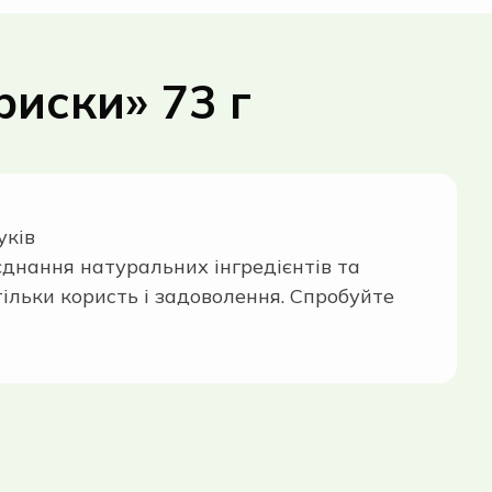
риски» 73 г
уків
оєднання натуральних інгредієнтів та
тільки користь і задоволення. Спробуйте