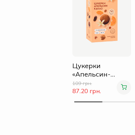
Цукерки
«Апельсин-
какао»
109 грн.
87.20 грн.