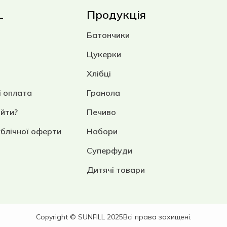
L
Продукція
Батончики
Цукерки
Хлібці
і оплата
Гранола
айти?
Печиво
ублічної оферти
Набори
Суперфуди
Дитячі товари
Copyright © SUNFILL 2025
Всі права захищені.