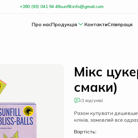
+380 (93) 041 94 48
sunfill.info@gmail.com
Про нас
Продукція
Контакти
Співпраця
Мікс цуке
смаки)
(1 відгуків)
Разом купувати дешевше! 
кліків, замовляй все одраз
Вартість: