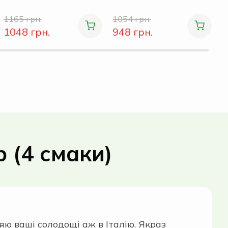
1165 грн.
1054 грн.
1048 грн.
948 грн.
р (4 смаки)
яю ваші солодощі аж в Італію. Якраз