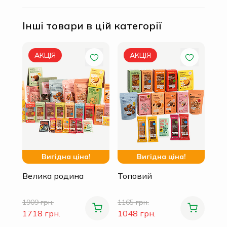
Інші товари в цій категорії
Сі
АКЦІЯ
АКЦІЯ
1054
948
Вигідна ціна!
Вигідна ціна!
Велика родина
Топовий
1909 грн.
1165 грн.
1718 грн.
1048 грн.