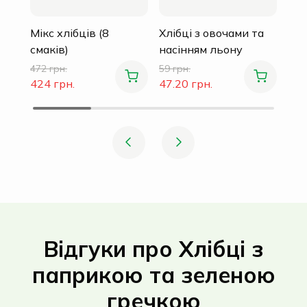
Мікс хлібців (8
Хлібці з овочами та
смаків)
насінням льону
472 грн.
59 грн.
424 грн.
47.20 грн.
Відгуки про Хлібці з
паприкою та зеленою
гречкою