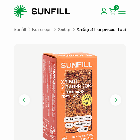
0
Sunfill
Категорії
Хлібці
Хлібці З Паприкою Та Зелено