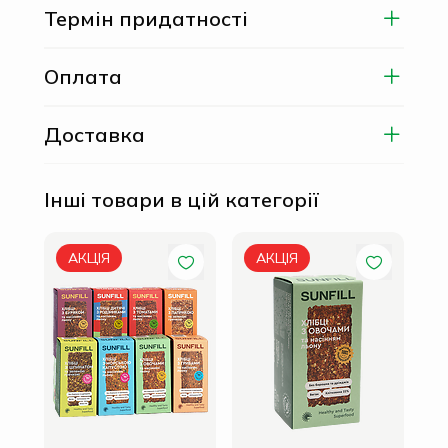
Термін придатності
Оплата
Доставка
Інші товари в цій категорії
Хлі
АКЦІЯ
АКЦІЯ
та 
59 г
47.